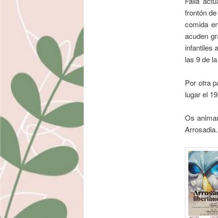
Falla actu
frontón de
comida en
acuden gr
infantiles
las 9 de l
Por otra p
lugar el 1
Os animam
Arrosadia.