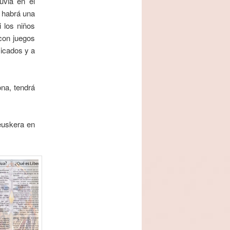
luvia en el
e
a habrá una
n
 los niños
t
con juegos
r
sicados y a
a
d
a
ona, tendrá
s
euskera en