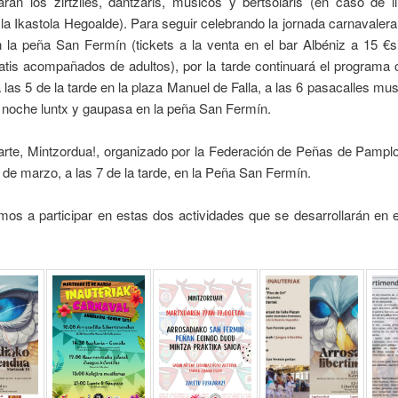
arán los zirtziles, dantzaris, músicos y bertsolaris (en caso de l
 la Ikastola Hegoalde). Para seguir celebrando la jornada carnavaler
 la peña San Fermín (tickets a la venta en el bar Albéniz a 15 €si
atis acompañados de adultos), por la tarde continuará el programa 
 a las 5 de la tarde en la plaza Manuel de Falla, a las 6 pasacalles mu
a noche luntx y gaupasa en la peña San Fermín.
arte, Mintzordua!, organizado por la Federación de Peñas de Pampl
9 de marzo, a las 7 de la tarde, en la Peña San Fermín.
os a participar en estas dos actividades que se desarrollarán en 