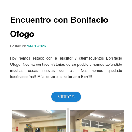
p
a
r
v
i
e
Encuentro con Bonifacio
n
g
c
a
Ofogo
i
c
p
i
a
Posted on
14-01-2026
ó
l
n
Hoy hemos estado con el escritor y cuentacuentos Bonifacio
d
Ofogo. Nos ha contado historias de su pueblo y hemos aprendido
e
muchas cosas nuevas con él. ¡¡Nos hemos quedado
e
fascinados/as!! Mila esker eta laster arte Boni!!!
n
t
r
VÍDEOS
a
d
a
s