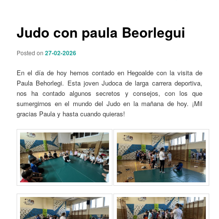
p
a
r
v
i
e
Judo con paula Beorlegui
n
g
c
a
Posted on
27-02-2026
i
c
p
i
En el día de hoy hemos contado en Hegoalde con la visita de
a
ó
Paula Behorlegi. Esta joven Judoca de larga carrera deportiva,
l
n
nos ha contado algunos secretos y consejos, con los que
d
sumergirnos en el mundo del Judo en la mañana de hoy. ¡Mil
e
gracias Paula y hasta cuando quieras!
e
n
t
r
a
d
a
s