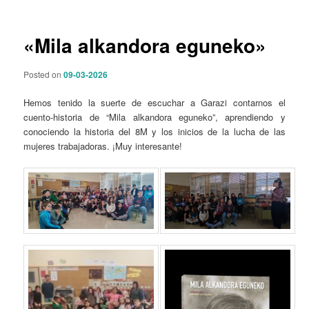
p
a
r
v
i
e
«Mila alkandora eguneko»
n
g
c
a
Posted on
09-03-2026
i
c
p
i
Hemos tenido la suerte de escuchar a Garazi contarnos el
a
ó
cuento-historia de “Mila alkandora eguneko”, aprendiendo y
l
n
conociendo la historia del 8M y los inicios de la lucha de las
d
mujeres trabajadoras. ¡Muy interesante!
e
e
n
t
r
a
d
a
s