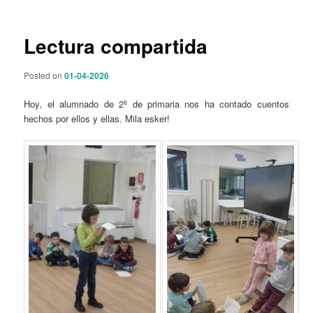
p
a
r
v
i
e
Lectura compartida
n
g
c
a
Posted on
01-04-2026
i
c
p
i
Hoy, el alumnado de 2º de primaria nos ha contado cuentos
a
ó
hechos por ellos y ellas. Mila esker!
l
n
d
e
e
n
t
r
a
d
a
s